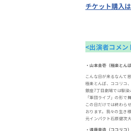
チケット購入
<出演者コメン
・山本圭壱（極楽とん
こんな日が来るなんて
極楽とんぼ、ココリコ
銀座7丁目劇場では馴染
「軍団ライブ」の形で
この日だけでは終わら
おります。我々の生き
元インパクト石原健次
・遠藤章造（ココリコ