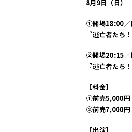
8月9日（日）
①開場18:00／
『逃亡者たち！
②開場20:15／
『逃亡者たち
【料金】
①前売5,000円
②前売7,000円
【出演】