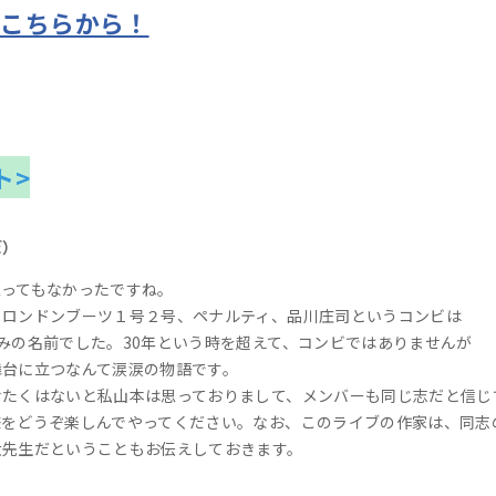
はこちらから！
ト>
ぼ）
思ってもなかったですね。
、ロンドンブーツ１号２号、ペナルティ、品川庄司というコンビは
みの名前でした。30年という時を超えて、コンビではありませんが
舞台に立つなんて涙涙の物語です。
せたくはないと私山本は思っておりまして、メンバーも同じ志だと信じ
様をどうぞ楽しんでやってください。なお、このライブの作家は、同志
大先生だということもお伝えしておきます。
）