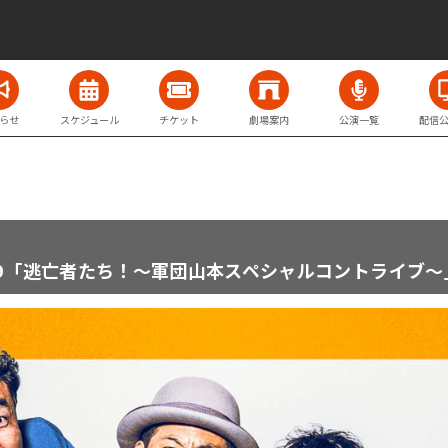
らせ
スケジュール
チケット
劇場案内
公演一覧
配信
/9「逃亡者たち！～軍団山本スペシャルコントライブ～