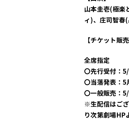
山本圭壱(極楽
ィ)、庄司智春(
【チケット販売
全席指定
〇先行受付：5/18
〇当落発表：5月
〇一般販売：5/2
※生配信はござ
り次第劇場HP