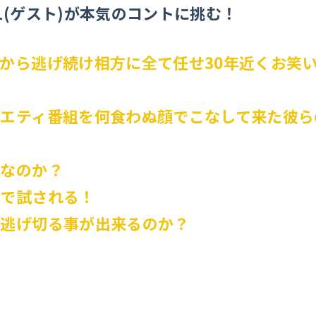
1(ゲスト)が本気のコントに挑む！
から逃げ続け相方に全て任せ30年近くお笑
ラエティ番組を何食わぬ顔でこなして来た彼ら
ンなのか？
ブで試される！
ま逃げ切る事が出来るのか？