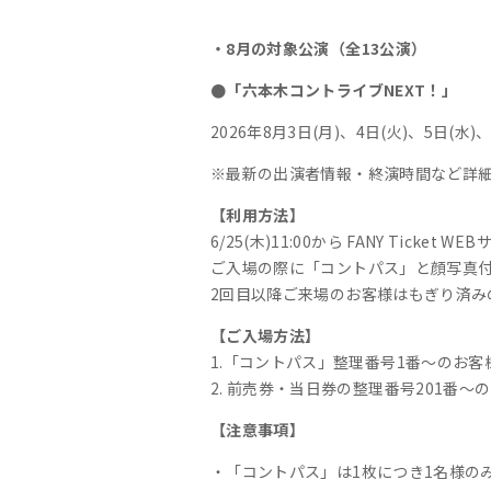
・8月の対象公演（全13公演）
●「六本木コントライブNEXT！」
2026年8月3日(月)、4日(火)、5日(水)、
※最新の出演者情報・終演時間など詳細はYO
【利用方法】
6/25(木)11:00から FANY Ticket
ご入場の際に「コントパス」と顔写真
2回目以降ご来場のお客様はもぎり済み
【ご入場方法】
1.「コントパス」整理番号1番～のお客
2. 前売券・当日券の整理番号201番～
【注意事項】
・「コントパス」は1枚につき1名様の