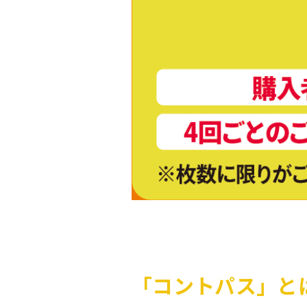
「
コント
パス
」と