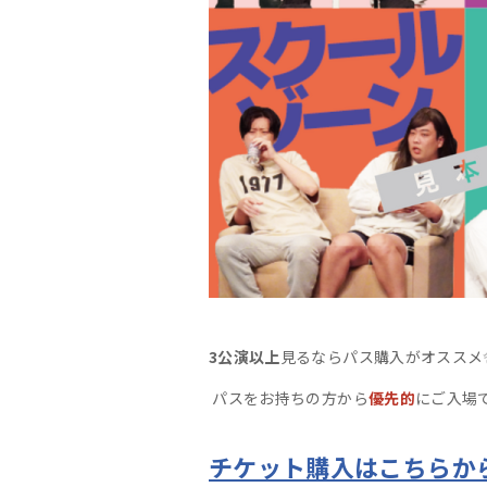
3公演以上
見るなら
パス
購入がオススメ
パス
をお持ちの方から
優先的
にご入場
チケット購入はこちらか